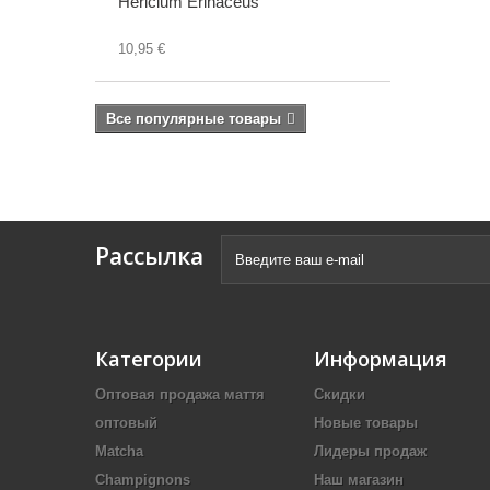
Hericium Erinaceus
10,95 €
Все популярные товары
Рассылка
Категории
Информация
Оптовая продажа маття
Скидки
оптовый
Новые товары
Matcha
Лидеры продаж
Champignons
Наш магазин