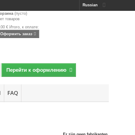
Russian
орзина
(пусто)
ет товаров
,00 €
Итого, к оплате:
Оформить заказ
Перейти к оформлению
N
FAQ
Er zijn geen fabrikanten.