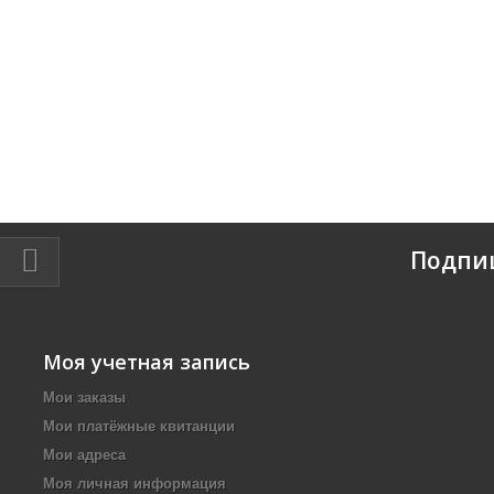
Подпи
Моя учетная запись
Мои заказы
Мои платёжные квитанции
Мои адреса
Моя личная информация