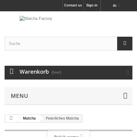
Contact us
Sign in
At
Warenkorb
(leer)
MENU
Matcha
Feierliches Matcha