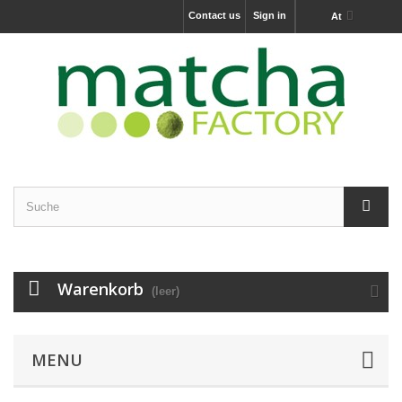
Contact us
Sign in
At
Warenkorb
(leer)
MENU