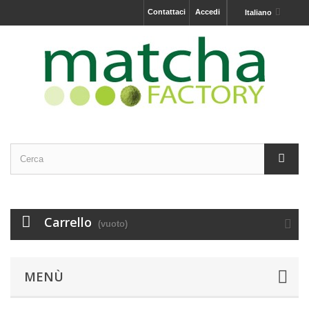
Contattaci
Accedi
Italiano
Carrello
(vuoto)
MENÙ