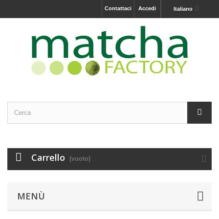
Contattaci
Accedi
Italiano
Carrello
(vuoto)
MENÙ