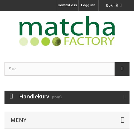
Kontakt oss
Logg inn
Bokmål
Handlekurv
(tom)
MENY