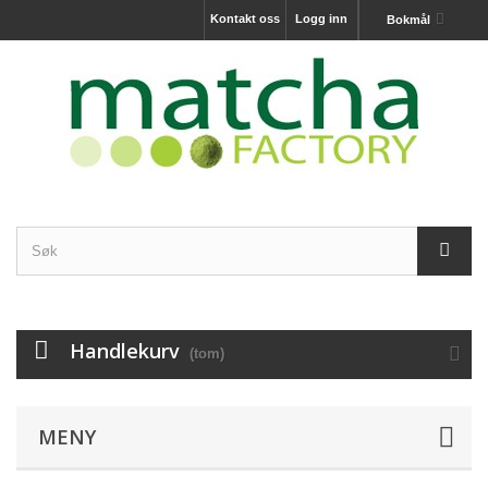
Kontakt oss
Logg inn
Bokmål
Handlekurv
(tom)
MENY