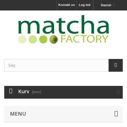
Kontakt os
Log ind
Danish
Kurv
(tom)
MENU