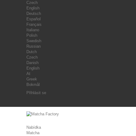
Czech
English
Deutsch
Español
Français
Italiano
Polish
Swedish
Russian
Dutch
Czech
Danish
English
At
Greek
Bokmål
Přihlásit se
Nabídka
Matcha