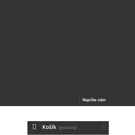
Napište nám
Košík
(prázdný)