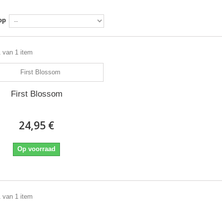
op
1 van 1 item
First Blossom
24,95 €
Op voorraad
1 van 1 item