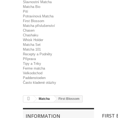
Slavnostní Matcha
Matcha Bio
Pití
Potravinová Matcha
First Blossom
Matcha příslušenství
Chasen
Chashaku
Whisk Holder
Matcha Set
Matcha 101
Recepty a Podněty
Příprava
Tipy a Triky
Ferme matcha
Velkoobchod
Paddenstoelen
Často kladené otázky
Matcha
First Blossom
FIRST
INFORMATION