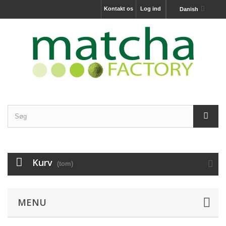
Kontakt os
Log ind
Danish
Kurv
(tom)
MENU