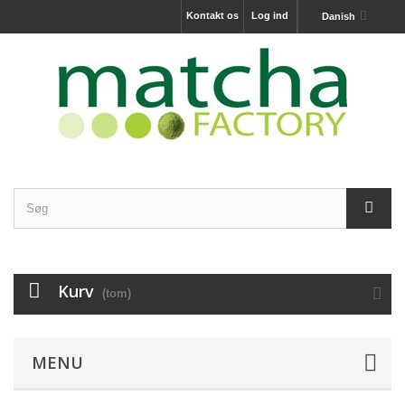
Kontakt os
Log ind
Danish
Kurv
(tom)
MENU