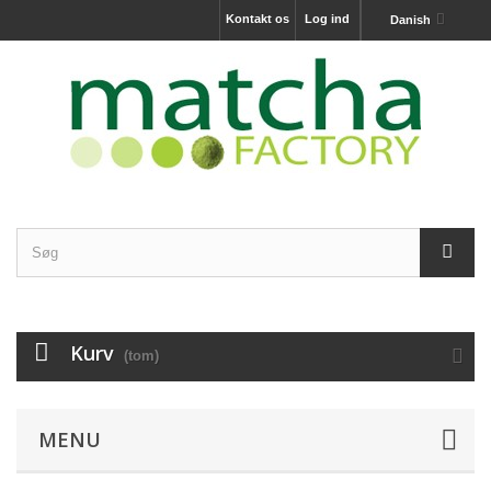
Kontakt os
Log ind
Danish
Kurv
(tom)
MENU