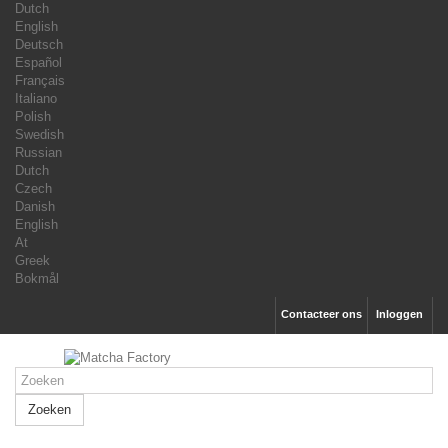
Dutch
English
Deutsch
Español
Français
Italiano
Polish
Swedish
Russian
Dutch
Czech
Danish
English
At
Greek
Bokmål
Contacteer ons
Inloggen
Zoeken