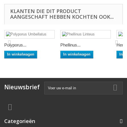
KLANTEN DIE DIT PRODUCT
AANGESCHAFT HEBBEN KOCHTEN OOK...
Polyporus...
Phellinus...
Heric
In winkelwagen
In winkelwagen
In 
Nieuwsbrief
Categorieën