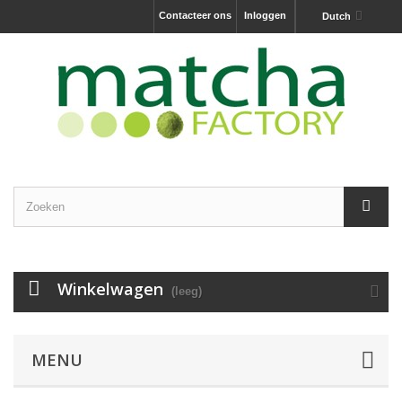
Contacteer ons
Inloggen
Dutch
Winkelwagen
(leeg)
MENU