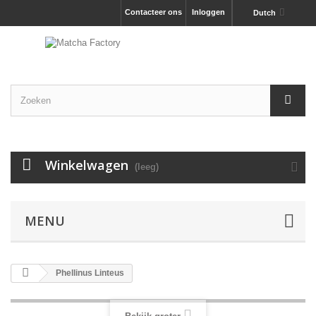
Contacteer ons
Inloggen
Dutch
Winkelwagen
(leeg)
MENU
Phellinus Linteus