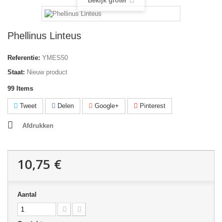
Bekijk groter
Phellinus Linteus
Referentie:
YMES50
Staat:
Nieuw product
99
Items
Tweet
Delen
Google+
Pinterest
Afdrukken
10,75 €
Aantal