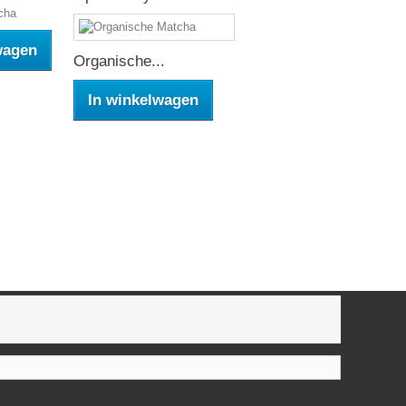
cha
wagen
Organische...
In winkelwagen