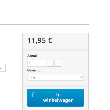
11,95 €
Aantal
st
Gewicht
In
winkelwagen