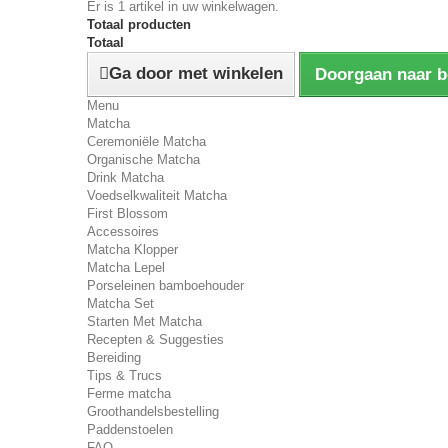
Er is 1 artikel in uw winkelwagen.
Totaal producten
Totaal
Ga door met winkelen
Doorgaan naar b
Menu
Matcha
Ceremoniële Matcha
Organische Matcha
Drink Matcha
Voedselkwaliteit Matcha
First Blossom
Accessoires
Matcha Klopper
Matcha Lepel
Porseleinen bamboehouder
Matcha Set
Starten Met Matcha
Recepten & Suggesties
Bereiding
Tips & Trucs
Ferme matcha
Groothandelsbestelling
Paddenstoelen
FAQ