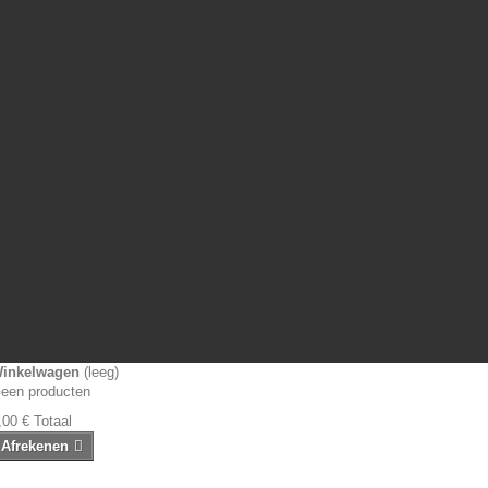
inkelwagen
(leeg)
een producten
,00 €
Totaal
Afrekenen