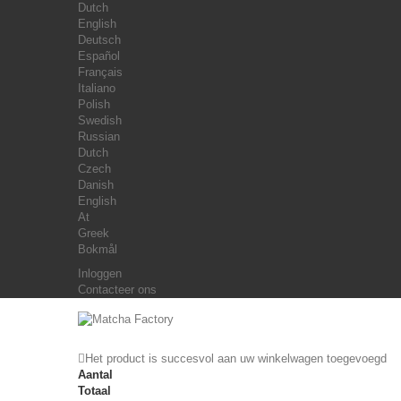
Dutch
English
Deutsch
Español
Français
Italiano
Polish
Swedish
Russian
Dutch
Czech
Danish
English
At
Greek
Bokmål
Inloggen
Contacteer ons
Het product is succesvol aan uw winkelwagen toegevoegd
Aantal
Totaal