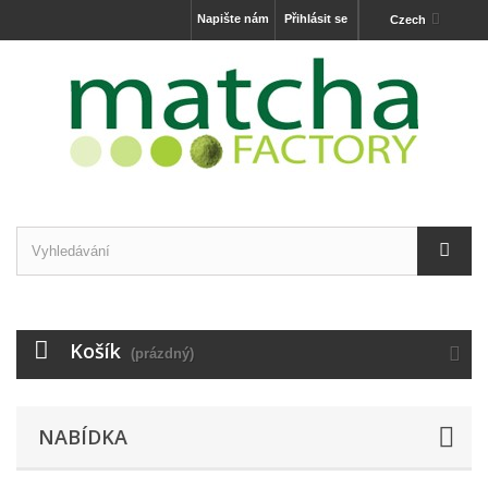
Napište nám
Přihlásit se
Czech
Košík
(prázdný)
NABÍDKA