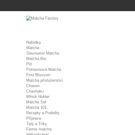
Nabídka
Matcha
Slavnostní Matcha
Matcha Bio
Pití
Potravinová Matcha
First Blossom
Matcha příslušenství
Chasen
Chashaku
Whisk Holder
Matcha Set
Matcha 101
Recepty a Podněty
Příprava
Tipy a Triky
Ferme matcha
Velkoobchod