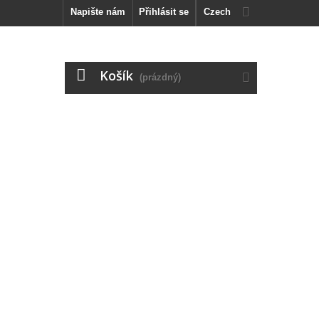
Napište nám
Přihlásit se
Czech
Košík
(prázdný)