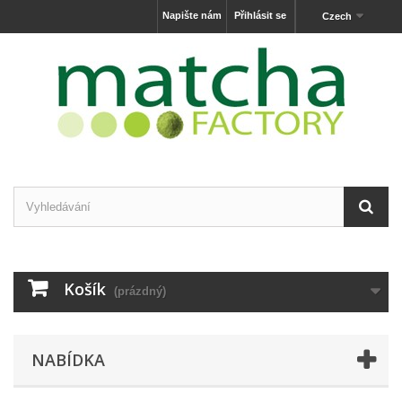
Napište nám
Přihlásit se
Czech
Košík
(prázdný)
NABÍDKA